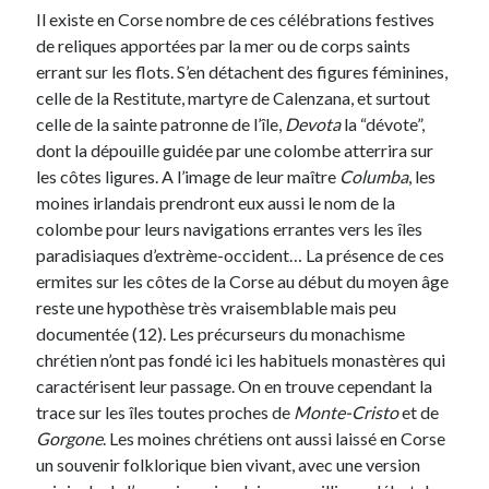
Il existe en Corse nombre de ces célébrations festives
de reliques apportées par la mer ou de corps saints
errant sur les flots. S’en détachent des figures féminines,
celle de la Restitute, martyre de Calenzana, et surtout
celle de la sainte patronne de l’île,
Devota
la “dévote”,
dont la dépouille guidée par une colombe atterrira sur
les côtes ligures. A l’image de leur maître
Columba
, les
moines irlandais prendront eux aussi le nom de la
colombe pour leurs navigations errantes vers les îles
paradisiaques d’extrème-occident… La présence de ces
ermites sur les côtes de la Corse au début du moyen âge
reste une hypothèse très vraisemblable mais peu
documentée (12). Les précurseurs du monachisme
chrétien n’ont pas fondé ici les habituels monastères qui
caractérisent leur passage. On en trouve cependant la
trace sur les îles toutes proches de
Monte-Cristo
et de
Gorgone
. Les moines chrétiens ont aussi laissé en Corse
un souvenir folklorique bien vivant, avec une version