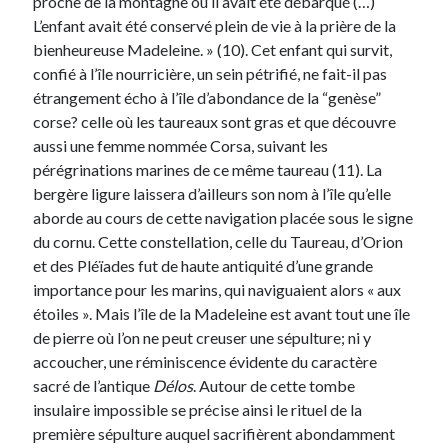
proche de la montagne où il avait été débarqué (…)
L’enfant avait été conservé plein de vie à la prière de la
bienheureuse Madeleine. » (10). Cet enfant qui survit,
confié à l’île nourricière, un sein pétrifié, ne fait-il pas
étrangement écho à l’île d’abondance de la “genèse”
corse? celle où les taureaux sont gras et que découvre
aussi une femme nommée Corsa, suivant les
pérégrinations marines de ce même taureau (11). La
bergère ligure laissera d’ailleurs son nom à l’île qu’elle
aborde au cours de cette navigation placée sous le signe
du cornu. Cette constellation, celle du Taureau, d’Orion
et des Pléïades fut de haute antiquité d’une grande
importance pour les marins, qui naviguaient alors « aux
étoiles ». Mais l’île de la Madeleine est avant tout une île
de pierre où l’on ne peut creuser une sépulture; ni y
accoucher, une réminiscence évidente du caractère
sacré de l’antique
Délos
. Autour de cette tombe
insulaire impossible se précise ainsi le rituel de la
première sépulture auquel sacrifièrent abondamment