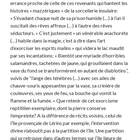
errance proche de celle de ces revenants qui hantent les
histoires « mazzériques » de la sorcellerie insulaire:
« S’évadant chaque nuit de sa prison humide (…) à l’un il
suscitait des rêves affreux (…) à l’autre des rêves
séducteurs. » C’est justement « un vénérable anachorète
(…) habile dans la magie, c’est à dire dans l’art
d’exorciser les esprits malins » qui videra le lac maudit
par ses incantations: « Bientôt une myriade d’horribles
salamandres, tachetées de jaune, qui grouillaient dans la
vase du fond se transformèrent en autant de diablotins”,
suivis de “l’ange des ténèbres (…) avec ses ailes de
chauve-souris appesanties par la vase, sa crinière de
couleuvres, ses yeux de feu, sa bouche qui vomit la
flamme et la fumée. » Que retenir de cet exorcisme
reptililien exemplaire, dont la pierre conserve
l’empreinte? A la différence de récits voisins, celui de
l’île provençale de Lérins par exemple, l’intervention
divine n’aboutit pas à la partition de l’île. Une partition
qui se retrouve dans d’autres termes sur l’île ligure de