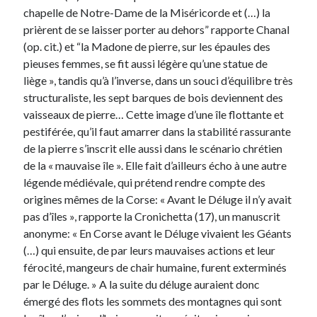
chapelle de Notre-Dame de la Miséricorde et (…) la
prièrent de se laisser porter au dehors” rapporte Chanal
(op. cit.) et “la Madone de pierre, sur les épaules des
pieuses femmes, se fit aussi légère qu’une statue de
liège », tandis qu’à l’inverse, dans un souci d’équilibre très
structuraliste, les sept barques de bois deviennent des
vaisseaux de pierre… Cette image d’une île flottante et
pestiférée, qu’il faut amarrer dans la stabilité rassurante
de la pierre s’inscrit elle aussi dans le scénario chrétien
de la « mauvaise île ». Elle fait d’ailleurs écho à une autre
légende médiévale, qui prétend rendre compte des
origines mêmes de la Corse: « Avant le Déluge il n’y avait
pas d’îles », rapporte la Cronichetta (17), un manuscrit
anonyme: « En Corse avant le Déluge vivaient les Géants
(…) qui ensuite, de par leurs mauvaises actions et leur
férocité, mangeurs de chair humaine, furent exterminés
par le Déluge. » A la suite du déluge auraient donc
émergé des flots les sommets des montagnes qui sont