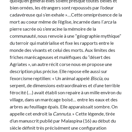
quoiqu’en général elles soient presque toutes belles et
bien ornées, les étrangers sont repoussés par l’odeur
cadavéreuse qui s’en exhale »…Cette omniprésence de la
mort au coeur même de l’église, incarnée dans l’
arca
la
pierre sacrée où s’enracine la mémoire de la
communauté, nous renvoie à une “géographie mythique”
du terroir qui matérialise et fixe les rapports entre le
monde des vivants et celui des morts. Aux limites des
friches marécageuses et maléfiques du “désert des
Agriates », un autre récit corse nous en propose une
description plus précise. Elle repose elle aussi sur
l’exorcisme reptilien: « Un animal appelé
Biscia
, ou
serpent, de dimensions extraordinaires et d’une terrible
férocité (…) avait établi son repaire à un mille environ du
village, dans un marécage boisé… entre les eaux et des
arbres au feuillage épais. Elle apparaissait sombre. On
appelle cet endroit la
Cannuta
. » Cette légende, tirée
d’un manuscrit publié par Malaspina (16) au début du
siècle définit très précisément une configuration