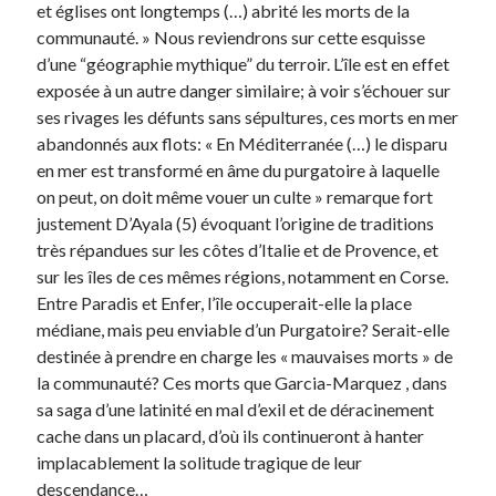
et églises ont longtemps (…) abrité les morts de la
communauté. » Nous reviendrons sur cette esquisse
d’une “géographie mythique” du terroir. L’île est en effet
exposée à un autre danger similaire; à voir s’échouer sur
ses rivages les défunts sans sépultures, ces morts en mer
abandonnés aux flots: « En Méditerranée (…) le disparu
en mer est transformé en âme du purgatoire à laquelle
on peut, on doit même vouer un culte » remarque fort
justement D’Ayala (5) évoquant l’origine de traditions
très répandues sur les côtes d’Italie et de Provence, et
sur les îles de ces mêmes régions, notamment en Corse.
Entre Paradis et Enfer, l’île occuperait-elle la place
médiane, mais peu enviable d’un Purgatoire? Serait-elle
destinée à prendre en charge les « mauvaises morts » de
la communauté? Ces morts que Garcia-Marquez , dans
sa saga d’une latinité en mal d’exil et de déracinement
cache dans un placard, d’où ils continueront à hanter
implacablement la solitude tragique de leur
descendance…