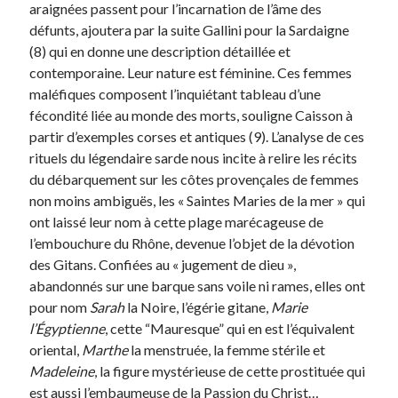
araignées passent pour l’incarnation de l’âme des
défunts, ajoutera par la suite Gallini pour la Sardaigne
(8) qui en donne une description détaillée et
contemporaine. Leur nature est féminine. Ces femmes
maléfiques composent l’inquiétant tableau d’une
fécondité liée au monde des morts, souligne Caisson à
partir d’exemples corses et antiques (9). L’analyse de ces
rituels du légendaire sarde nous incite à relire les récits
du débarquement sur les côtes provençales de femmes
non moins ambiguës, les « Saintes Maries de la mer » qui
ont laissé leur nom à cette plage marécageuse de
l’embouchure du Rhône, devenue l’objet de la dévotion
des Gitans. Confiées au « jugement de dieu »,
abandonnés sur une barque sans voile ni rames, elles ont
pour nom
Sarah
la Noire, l’égérie gitane,
Marie
l’Égyptienne
, cette “Mauresque” qui en est l’équivalent
oriental,
Marthe
la menstruée, la femme stérile et
Madeleine
, la figure mystérieuse de cette prostituée qui
est aussi l’embaumeuse de la Passion du Christ…