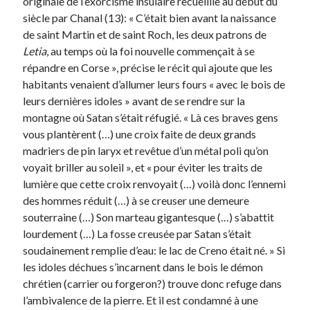
originale de l’exorcisme insulaire recueillie au début du
siècle par Chanal (13): « C’était bien avant la naissance
de saint Martin et de saint Roch, les deux patrons de
Letia
, au temps où la foi nouvelle commençait à se
répandre en Corse », précise le récit qui ajoute que les
habitants venaient d’allumer leurs fours « avec le bois de
leurs dernières idoles » avant de se rendre sur la
montagne où Satan s’était réfugié. « Là ces braves gens
vous plantèrent (…) une croix faite de deux grands
madriers de pin laryx et revêtue d’un métal poli qu’on
voyait briller au soleil », et « pour éviter les traits de
lumière que cette croix renvoyait (…) voilà donc l’ennemi
des hommes réduit (…) à se creuser une demeure
souterraine (…) Son marteau gigantesque (…) s’abattit
lourdement (…) La fosse creusée par Satan s’était
soudainement remplie d’eau: le lac de Creno était né. » Si
les idoles déchues s’incarnent dans le bois le démon
chrétien (carrier ou forgeron?) trouve donc refuge dans
l’ambivalence de la pierre. Et il est condamné à une