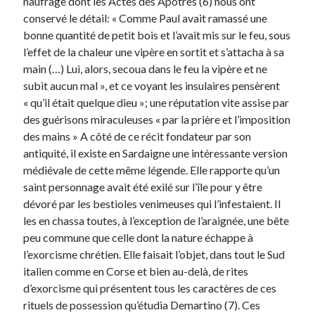
naufrage dont les Actes des Apôtres (6) nous ont
conservé le détail: « Comme Paul avait ramassé une
bonne quantité de petit bois et l’avait mis sur le feu, sous
l’effet de la chaleur une vipère en sortit et s’attacha à sa
main (…) Lui, alors, secoua dans le feu la vipère et ne
subit aucun mal », et ce voyant les insulaires pensèrent
« qu’il était quelque dieu »; une réputation vite assise par
des guérisons miraculeuses « par la prière et l’imposition
des mains » A côté de ce récit fondateur par son
antiquité, il existe en Sardaigne une intéressante version
médiévale de cette même légende. Elle rapporte qu’un
saint personnage avait été exilé sur l’île pour y être
dévoré par les bestioles venimeuses qui l’infestaient. Il
les en chassa toutes, à l’exception de l’araignée, une bête
peu commune que celle dont la nature échappe à
l’exorcisme chrétien. Elle faisait l’objet, dans tout le Sud
italien comme en Corse et bien au-delà, de rites
d’exorcisme qui présentent tous les caractères de ces
rituels de possession qu’étudia Demartino (7). Ces