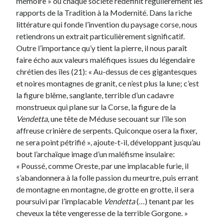
mémoire » où chaque société redéfinit régulièrement les
rapports de la Tradition à la Modernité. Dans la riche
littérature qui fonde l’invention du paysage corse, nous
retiendrons un extrait particulièrement significatif.
Outre l’importance qu’y tient la pierre, il nous paraît
faire écho aux valeurs maléfiques issues du légendaire
chrétien des îles (21): « Au-dessus de ces gigantesques
et noires montagnes de granit, ce n’est plus la lune; c’est
la figure blême, sanglante, terrible d’un cadavre
monstrueux qui plane sur la Corse, la figure de la
Vendetta
, une tête de Méduse secouant sur l’île son
affreuse crinière de serpents. Quiconque osera la fixer,
ne sera point pétrifié », ajoute-t-il, développant jusqu’au
bout l’archaïque image d’un maléfisme insulaire:
« Poussé, comme Oreste, par une implacable furie, il
s’abandonnera à la folle passion du meurtre, puis errant
de montagne en montagne, de grotte en grotte, il sera
poursuivi par l’implacable
Vendetta
(…) tenant par les
cheveux la tête vengeresse de la terrible Gorgone. »