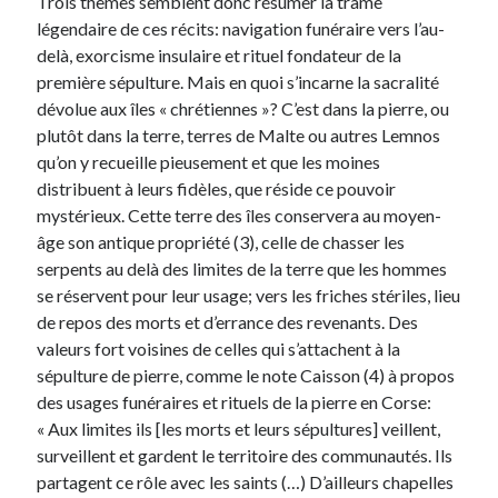
Trois thèmes semblent donc résumer la trame
légendaire de ces récits: navigation funéraire vers l’au-
delà, exorcisme insulaire et rituel fondateur de la
première sépulture. Mais en quoi s’incarne la sacralité
dévolue aux îles « chrétiennes »? C’est dans la pierre, ou
plutôt dans la terre, terres de Malte ou autres Lemnos
qu’on y recueille pieusement et que les moines
distribuent à leurs fidèles, que réside ce pouvoir
mystérieux. Cette terre des îles conservera au moyen-
âge son antique propriété (3), celle de chasser les
serpents au delà des limites de la terre que les hommes
se réservent pour leur usage; vers les friches stériles, lieu
de repos des morts et d’errance des revenants. Des
valeurs fort voisines de celles qui s’attachent à la
sépulture de pierre, comme le note Caisson (4) à propos
des usages funéraires et rituels de la pierre en Corse:
« Aux limites ils [les morts et leurs sépultures] veillent,
surveillent et gardent le territoire des communautés. Ils
partagent ce rôle avec les saints (…) D’ailleurs chapelles